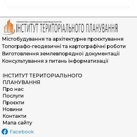
ескізний
проєкт
та
проєктна
документація?
Містобудування та архітектурне проєктування
Топографо-геодезичні та картографічні роботи
Виготовлення землевпорядної документації
Консультування з питань інформатизації
ІНСТИТУТ ТЕРИТОРІАЛЬНОГО
ПЛАНУВАННЯ
Про нас
Послуги
Проєкти
Новини
Контакти
Мапа сайту
Facebook