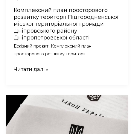
Комплексний план просторового
розвитку території Підгородненської
міської територіальної громади
Дніпровського району
Дніпропетровської області
,
Ескізний проєкт
Комплексний план
просторового розвитку території
Комплексний
Читати далі »
план
просторового
розвитку
території
Підгородненської
міської
територіальної
громади