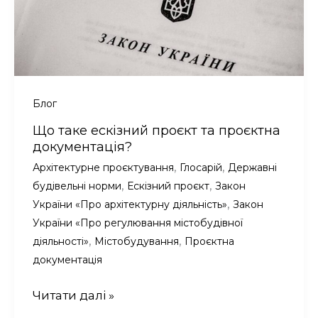
Дніпровського
району
Дніпропетровської
області
Блог
Що таке ескізний проєкт та проєктна
документація?
,
,
Архітектурне проєктування
Глосарій
Державні
,
,
будівельні норми
Ескізний проєкт
Закон
,
України «Про архітектурну діяльність»
Закон
України «Про регулювання містобудівної
,
,
діяльності»
Містобудування
Проєктна
документація
Що
Читати далі »
таке