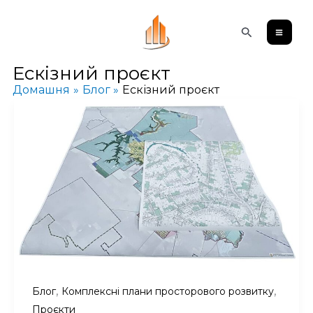
Перейти
Пошук
до
вмісту
Ескізний проєкт
Домашня
Блог
Ескізний проєкт
,
,
Блог
Комплексні плани просторового розвитку
Проєкти