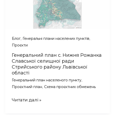
,
,
Блог
Генеральні плани населених пунктів
Проєкти
Генеральний план с. Нижня Рожанка
Славської селищної ради
Стрийського району Львівської
області
,
Генеральний план населеного пункту
,
Проєктний план
Схема проєктних обмежень
Генеральний
Читати далі »
план
с.