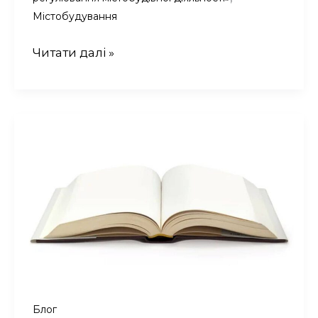
Містобудування
Що
Читати далі »
таке
генеральний
план
населеного
пункту?
Блог