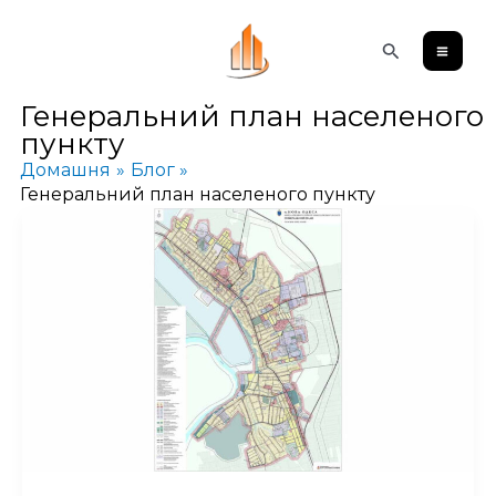
Перейти
Пошук
до
вмісту
Генеральний план населеного
пункту
Домашня
Блог
Генеральний план населеного пункту