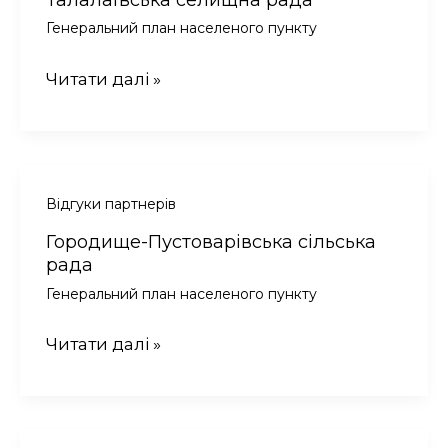
рівні?
Генеральний план населеного пункту
Талалаївська
Читати далі »
селищна
рада
Відгуки партнерів
Городище-Пустоварівська сільська
рада
Генеральний план населеного пункту
Городище-
Читати далі »
Пустоварівська
сільська
рада