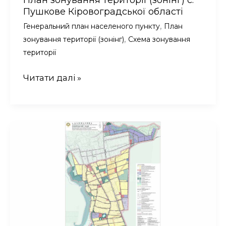
План зонування території (зонінг) с.
Пушкове Кіровоградської області
,
Генеральний план населеного пункту
План
,
зонування території (зонінг)
Схема зонування
території
План
Читати далі »
зонування
території
(зонінг)
с.
Пушкове
Кіровоградської
області