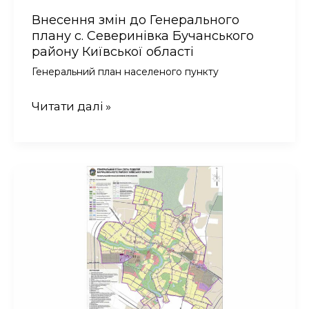
Внесення змін до Генерального
плану с. Северинівка Бучанського
району Київської області
Генеральний план населеного пункту
Внесення
Читати далі »
змін
до
Генерального
плану
с.
Северинівка
Бучанського
району
Київської
області