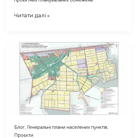
Генеральний
Читати далі »
план
с.
Городище-
Пустоварівське
Київської
області
,
,
Блог
Генеральні плани населених пунктів
Проєкти