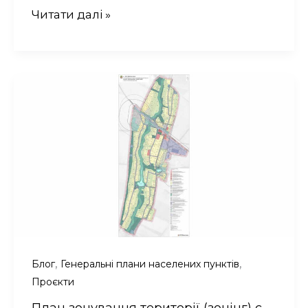
Генеральний
Читати далі »
план
с.
Волоське
Дніпровського
району
Дніпропетровської
області
,
,
Блог
Генеральні плани населених пунктів
Проєкти