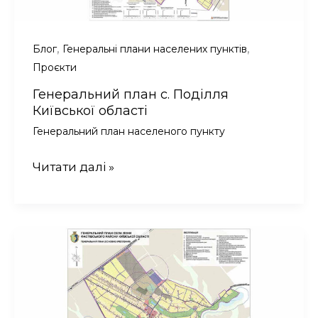
,
,
Блог
Генеральні плани населених пунктів
Проєкти
Генеральний план с. Поділля
Київської області
Генеральний план населеного пункту
Генеральний
Читати далі »
план
с.
Поділля
Київської
області