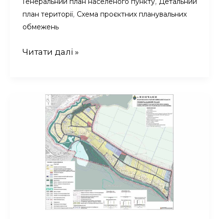
,
Генеральний план населеного пункту
Детальний
,
план території
Схема проєктних планувальних
обмежень
Генеральний
Читати далі »
план
с.
Плугатар
Луганської
області