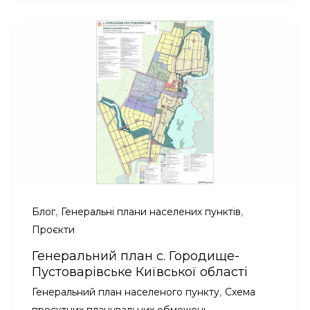
Талалаївка
Чернігівської
області
,
,
Блог
Генеральні плани населених пунктів
Проєкти
Генеральний план с. Городище-
Пустоварівське Київської області
,
Генеральний план населеного пункту
Схема
проєктних планувальних обмежень