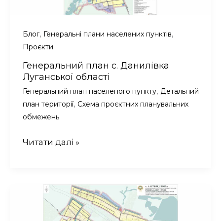
,
,
Блог
Генеральні плани населених пунктів
Проєкти
Генеральний план с. Данилівка
Луганської області
,
Генеральний план населеного пункту
Детальний
,
план території
Схема проєктних планувальних
обмежень
Генеральний
Читати далі »
план
с.
Данилівка
Луганської
області