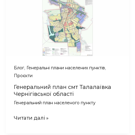
Київської
області
,
,
Блог
Генеральні плани населених пунктів
Проєкти
Генеральний план смт Талалаївка
Чернігівської області
Генеральний план населеного пункту
Генеральний
Читати далі »
план
смт