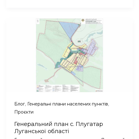
с.
Литвинівка
Луганської
області
,
,
Блог
Генеральні плани населених пунктів
Проєкти
Генеральний план с. Плугатар
Луганської області