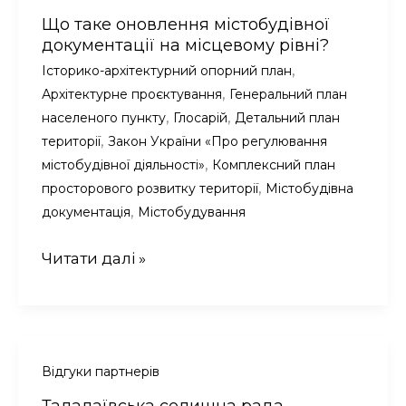
Що таке оновлення містобудівної
документації на місцевому рівні?
,
Історико-архітектурний опорний план
,
Архітектурне проєктування
Генеральний план
,
,
населеного пункту
Глосарій
Детальний план
,
території
Закон України «Про регулювання
,
містобудівної діяльності»
Комплексний план
,
просторового розвитку території
Містобудівна
,
документація
Містобудування
Що
Читати далі »
таке
оновлення
містобудівної
документації
на
Відгуки партнерів
місцевому
Талалаївська селищна рада