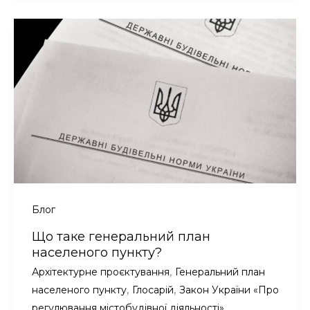
Нижня
Рожанка
Славської
селищної
ради
Стрийського
району
Львівської
області
Блог
Що таке генеральний план
населеного пункту?
,
Архітектурне проєктування
Генеральний план
,
,
населеного пункту
Глосарій
Закон України «Про
,
регулювання містобудівної діяльності»