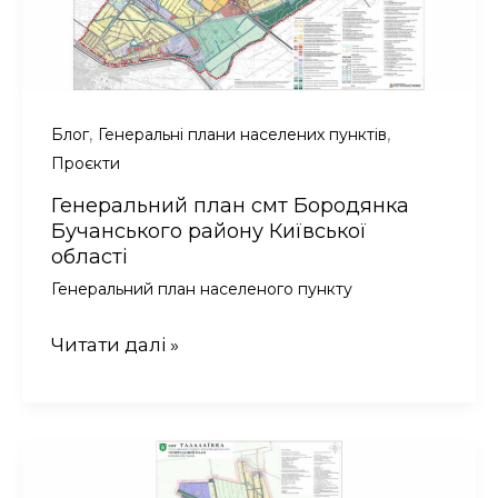
,
,
Блог
Генеральні плани населених пунктів
Проєкти
Генеральний план смт Бородянка
Бучанського району Київської
області
Генеральний план населеного пункту
Генеральний
Читати далі »
план
смт
Бородянка
Бучанського
району