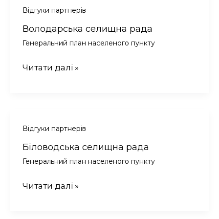
Відгуки партнерів
Володарська селищна рада
Генеральний план населеного пункту
Володарська
Читати далі »
селищна
рада
Відгуки партнерів
Біловодська селищна рада
Генеральний план населеного пункту
Біловодська
Читати далі »
селищна
рада