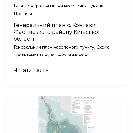
,
,
Блог
Генеральні плани населених пунктів
Проєкти
Генеральний план с. Кончаки
Фастівського району Київської
області
,
Генеральний план населеного пункту
Схема
проєктних планувальних обмежень
Генеральний
Читати далі »
план
с.
Кончаки
Фастівського
району
Київської
області