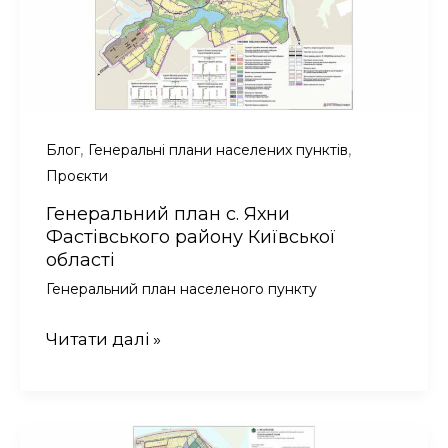
,
,
Блог
Генеральні плани населених пунктів
Проєкти
Генеральний план с. Яхни
Фастівського району Київської
області
Генеральний план населеного пункту
Генеральний
Читати далі »
план
с.
Яхни
Фастівського