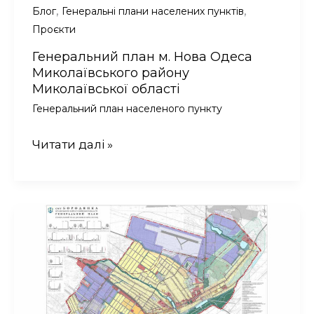
,
,
Блог
Генеральні плани населених пунктів
Проєкти
Генеральний план м. Нова Одеса
Миколаївського району
Миколаївської області
Генеральний план населеного пункту
Генеральний
Читати далі »
план
м.
Нова
Одеса
Миколаївського
району
Миколаївської
області