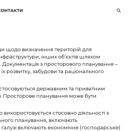
Пошу
КОНТАКТИ
ади щодо визначення територій для
нфраструктури, інших об’єктів шляхом
. Документація з просторового планування –
їх розвитку, забудови та раціонального
 застосовуються державним та приватним
ів. Просторове планування може бути
 використовується стосовно діяльності з
льного планування, включають
і галузі включають економічне (господарське)