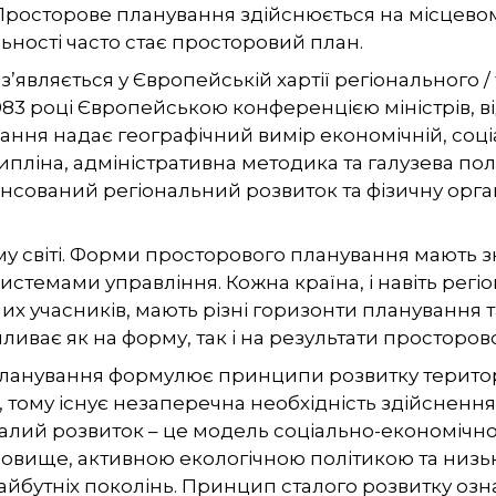
Просторове планування здійснюється на місцевом
ьності часто стає просторовий план.
являється у Європейській хартії регіонального /
 1983 році Європейською конференцією міністрів, 
ання надає географічний вимір економічній, соціал
ципліна, адміністративна методика та галузева п
нсований регіональний розвиток та фізичну орган
му світі. Форми просторового планування мають з
истемами управління. Кожна країна, і навіть регіо
их учасників, мають різні горизонти планування та
пливає як на форму, так і на результати просторо
ланування формулює принципи розвитку території
, тому існує незаперечна необхідність здійсненн
талий розвиток – це модель соціально-економічног
овище, активною екологічною політикою та низь
бутніх поколінь. Принцип сталого розвитку озн