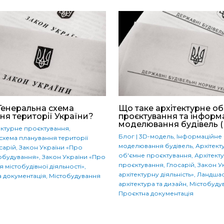
Генеральна схема
Що таке архітектурне об
ня території України?
проєктування та інформ
моделювання будівель (
ектурне проєктування
,
Блог
|
3D-модель
,
Інформаційне
схема планування території
моделювання будівель
,
Архітект
сарій
,
Закон України «Про
об'ємне проєктування
,
Архітект
обудування»
,
Закон України «Про
проєктування
,
Глосарій
,
Закон У
 містобудівної діяльності»
,
архітектурну діяльність»
,
Ландша
а документація
,
Містобудування
архітектура та дизайн
,
Містобуду
Проєктна документація