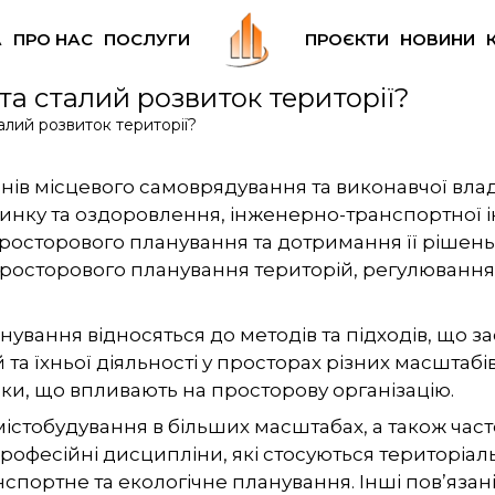
А
ПРО НАС
ПОСЛУГИ
ПРОЄКТИ
НОВИНИ
а сталий розвиток території?
лий розвиток території?
ганів місцевого самоврядування та виконавчої вл
чинку та оздоровлення, інженерно-транспортної і
росторового планування та дотримання її рішень
 просторового планування територій, регулювання 
нування відносяться до методів та підходів, що
та їхньої діяльності у просторах різних масштаб
ки, що впливають на просторову організацію.
стобудування в більших масштабах, а також часто
професійні дисципліни, які стосуються територіа
нспортне та екологічне планування. Інші пов’язан