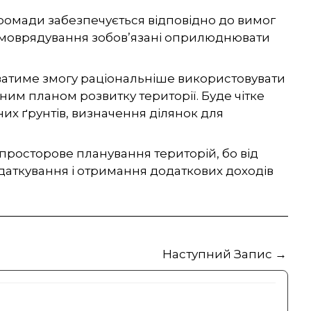
громади забезпечується відповідно до вимог
самоврядування зобов’язані оприлюднювати
ватиме змогу раціональніше використовувати
ним планом розвитку території. Буде чітке
их ґрунтів, визначення ділянок для
росторове планування територій, бо від
одаткування і отримання додаткових доходів
Наступний Запис
→