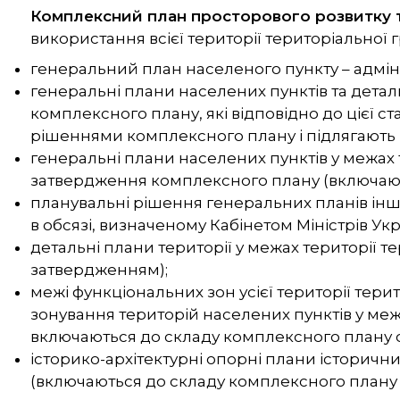
Комплексний план просторового розвитку 
використання всієї території територіальної г
генеральний план населеного пункту – адмін
генеральні плани населених пунктів та детал
комплексного плану, які відповідно до цієї 
рішеннями комплексного плану і підлягають
генеральні плани населених пунктів у межах
затвердження комплексного плану (включают
планувальні рішення генеральних планів інши
в обсязі, визначеному Кабінетом Міністрів Укр
детальні плани території у межах території 
затвердженням);
межі функціональних зон усієї території тери
зонування територій населених пунктів у меж
включаються до складу комплексного плану о
історико-архітектурні опорні плани історичн
(включаються до складу комплексного плану я