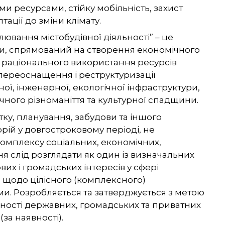
 ресурсами, стійку мобільність, захист
ації до зміни клімату.
лювання містобудівної діяльності”
– це
ади, спрямований на створення економічного
і раціонального використання ресурсів
 переоснащення і реструктуризації
ої, інженерної, екологічної інфраструктури,
ного різноманіття та культурної спадщини.
у, планування, забудови та іншого
рій у довгостроковому періоді, не
омплексу соціальних, економічних,
я слід розглядати як один із визначальних
их і громадських інтересів у сфері
щодо цілісного (комплексного)
ми. Розробляється та затверджується з метою
ності державних, громадських та приватних
за наявності).