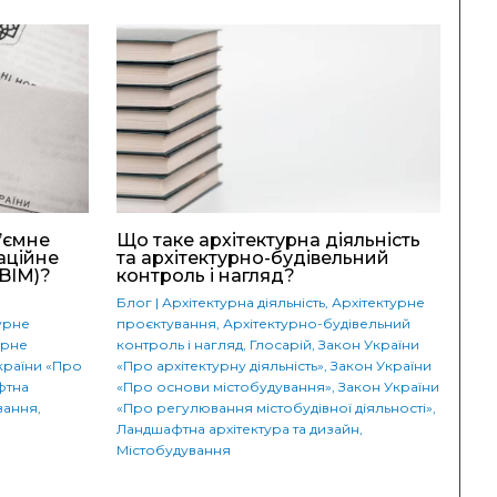
’ємне
Що таке архітектурна діяльність
аційне
та архітектурно-будівельний
BIM)?
контроль і нагляд?
Блог
|
Архітектурна діяльність
,
Архітектурне
урне
проєктування
,
Архітектурно-будівельний
урне
контроль і нагляд
,
Глосарій
,
Закон України
країни «Про
«Про архітектурну діяльність»
,
Закон України
фтна
«Про основи містобудування»
,
Закон України
вання
,
«Про регулювання містобудівної діяльності»
,
Ландшафтна архітектура та дизайн
,
Містобудування