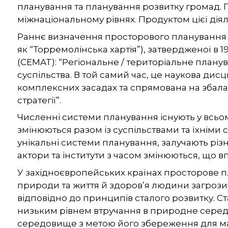
планування та планування розвитку громад. 
міжнаціональному рівнях. Продуктом цієї діял
Раннє визначення просторового планування з’
як “Торремолінська хартія”), затвердженої в
(CEMAT): “Регіональне / територіальне планув
суспільства. В той самий час, це наукова дис
комплексних засадах та спрямована на збала
стратегії”.
Численні системи планування існують у всьо
змінюються разом із суспільствами та їхніми с
унікальні системи планування, залучають різн
актори та інститути з часом змінюються, що в
У західноєвропейських країнах просторове п
природи та життя й здоров’я людини загрози
відповідно до принципів сталого розвитку. С
низьким рівнем втручання в природне серед
середовище з метою його збереження для май