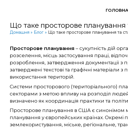
Перейти
ГОЛОВН
до
вмісту
Що таке просторове планування т
Домашня
Блог
Що таке просторове планування та ста
Просторове планування
– сукупність дій ор
розселення, місць застосування праці, відпо
розроблення, затвердження документації з п
затверджені текстові та графічні матеріали з
використання територій.
Системи просторового (територіального) пла
секторами з метою впливу на розподіл людей 
визначено як координація практики та політи
Просторове планування в США є синонімом мі
планування у європейських країнах. Окремі 
землекористування, міське, регіональне, тра