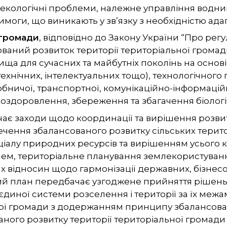
кологічні проблеми, належне управління водними
моги, що виникають у зв’язку з необхідністю адапт
 громади
, відповідно до Закону України
“Про регу
сований розвиток території територіальної гром
ища для сучасних та майбутніх поколінь на основ
ехнічних, інтелектуальних тощо), технологічного
бничої, транспортної, комунікаційно-інформаційн
оздоровлення, збереження та збагачення біологіч
є заходи щодо координації та вирішення розвитк
ечення збалансованого розвитку сільських терито
алу природних ресурсів та вирішенням усього к
лем, територіальне планування землекористуванн
х відносин щодо гармонізації державних, бізнесов
й план передбачає узгоджене прийняття рішень 
єдиної системи розселення і території за їх межа
ної громади з додержанням принципу збалансова
аного розвитку території територіальної громади (