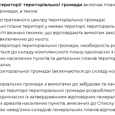
території територіальної громади
включає план
ромади, а також:
істративного центру територіальної громади;
ьні плани території у межах території територіал
статті визнані такими, що відповідають вимогам з
 включенню до нього;
 території територіальної громади, необхідність
ься до складу комплексного плану одночасно з 
х населених пунктів та детальних планів територ
аїни;
територіальної громади (включаються до складу к
торіальної громади з вимогами до забудови та ла
ах території територіальної громади розробляють
дночасно із затвердженням відповідних генерал
их ареалів населених пунктів, внесених до
Списку 
к невід’ємні складові генеральних планів відпов