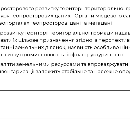
росторового розвитку території територіальної 
туру геопросторових даних”
. Органи місцевого 
геопорталах геопросторові дані та метадані.
розвитку території територіальної громади нада
вати їх цільове призначення згідно із перспектив
нні земельних ділянок, наявність особливо цінн
озвитку промисловості та інфраструктури тощо.
авляти земельними ресурсами та впроваджувати п
нвентаризації залежить стабільне та належне оп