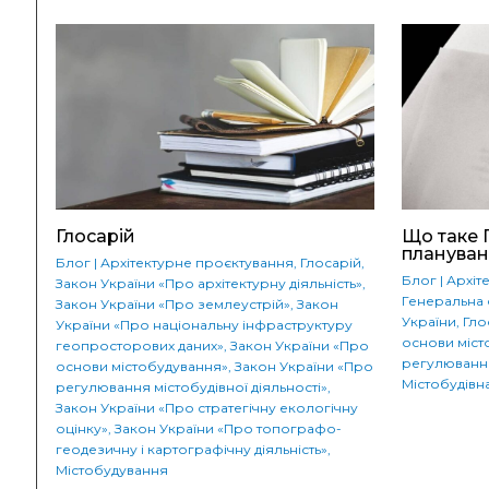
Глосарій
Що таке 
плануван
Блог
|
Архітектурне проєктування
,
Глосарій
,
Блог
|
Архіт
Закон України «Про архітектурну діяльність»
,
Генеральна 
Закон України «Про землеустрій»
,
Закон
України
,
Гло
України «Про національну інфраструктуру
основи міст
геопросторових даних»
,
Закон України «Про
регулювання
основи містобудування»
,
Закон України «Про
Містобудівн
регулювання містобудівної діяльності»
,
Закон України «Про стратегічну екологічну
оцінку»
,
Закон України «Про топографо-
геодезичну і картографічну діяльність»
,
Містобудування