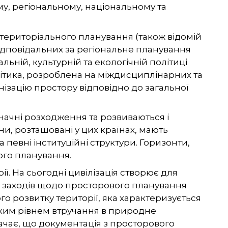
у, регіональному, національному та
 територіального планування (також відомій
відповідальних за регіональне планування
ьній, культурній та екологічній політиці
олітика, розроблена на міждисциплінарних та
ізацію простору відповідно до загальної
начні розходження та розвиваються і
ни, розташовані у цих країнах, мають
 певні інституційні структури. Горизонти,
вого планування.
. На сьогодні цивілізація створює для
я заходів щодо просторового планування
о розвитку території, яка характеризується
ким рівнем втручання в природне
ачає, що документація з просторового