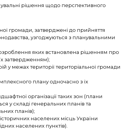
увальні рішення щодо перспективного
ьної громади, затверджені до прийняття
аконодавства, узгоджуються з планувальними
 розроблення яких встановлена рішенням про
їх затвердженням);
ій у межах території територіальної громади
омплексного плану одночасно з їх
ндшафтної організації таких зон (плани
ся у складі генеральних планів та
ьних планів);
історичних населених місць України
ідних населених пунктів).