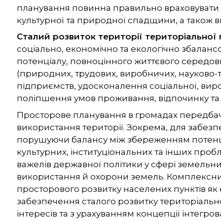
планування повинна правильно враховувати е
культурної та природної спадщини, а також ви
Сталий розвиток території територіальної
соціально, економічно та екологічно збалан
потенціалу, повноцінного життєвого середов
(природних, трудових, виробничих, науково-т
підприємств, удосконалення соціальної, виро
поліпшення умов проживання, відпочинку та 
Просторове планування в громадах передбача
використання території. Зокрема, для забезп
порушуючи балансу між збереженням потенці
культурних, інституціональних та інших проб
важелів державної політики у сфері земельни
використання й охорони земель. Комплексни
просторового розвитку населених пунктів як 
забезпечення сталого розвитку територіаль
інтересів та з урахуванням концепції інтегров