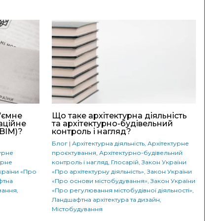
’ємне
Що таке архітектурна діяльність
аційне
та архітектурно-будівельний
BIM)?
контроль і нагляд?
Блог
|
Архітектурна діяльність
,
Архітектурне
урне
проєктування
,
Архітектурно-будівельний
урне
контроль і нагляд
,
Глосарій
,
Закон України
країни «Про
«Про архітектурну діяльність»
,
Закон України
фтна
«Про основи містобудування»
,
Закон України
вання
,
«Про регулювання містобудівної діяльності»
,
Ландшафтна архітектура та дизайн
,
Містобудування