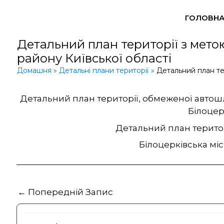
Перейти
ГОЛОВН
до
вмісту
Детальний план території з мето
району Київської області
Домашня
Детальні плани території
Детальний план те
Детальний план території, обмеженої автош
Білоцер
Детальний план територ
Білоцерківська мі
←
Попередній Запис