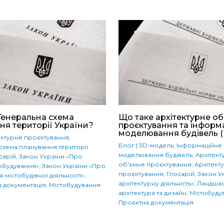
Генеральна схема
Що таке архітектурне об
ня території України?
проєктування та інформ
моделювання будівель (
ектурне проєктування
,
Блог
|
3D-модель
,
Інформаційне
схема планування території
моделювання будівель
,
Архітект
сарій
,
Закон України «Про
об'ємне проєктування
,
Архітект
обудування»
,
Закон України «Про
проєктування
,
Глосарій
,
Закон У
 містобудівної діяльності»
,
архітектурну діяльність»
,
Ландша
а документація
,
Містобудування
архітектура та дизайн
,
Містобуду
Проєктна документація