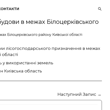
Пошу
КОНТАКТИ
будови в межах Білоцерківського
ах Білоцерківського району Київської області
ями лісогосподарського призначення в межах
 області
ь у використанні земель
н Київська область
Наступний Запис
→