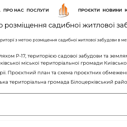
А
ПРО НАС
ПОСЛУГИ
ПРОЄКТИ
НОВИНИ
ю розміщення садибної житлової за
риторії з метою розміщення садибної житлової забудови в меж
ляхом Р-17, територією садової забудови та земл
ківської міської територіальної громади Київської
ії. Проєктний план та схема проєктних обмежен
ська територіальна громада Білоцерківський райо