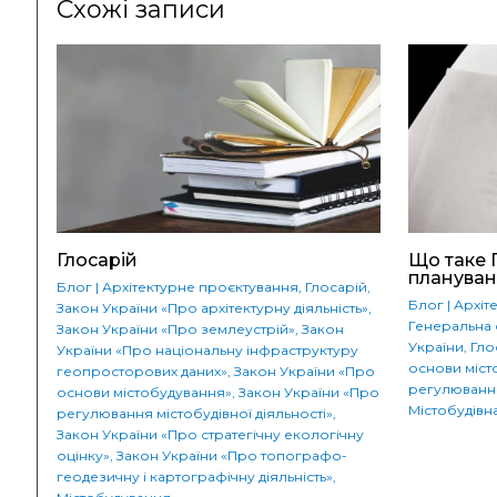
Схожі записи
Глосарій
Що таке 
плануван
Блог
|
Архітектурне проєктування
,
Глосарій
,
Блог
|
Архіт
Закон України «Про архітектурну діяльність»
,
Генеральна 
Закон України «Про землеустрій»
,
Закон
України
,
Гло
України «Про національну інфраструктуру
основи міст
геопросторових даних»
,
Закон України «Про
регулювання
основи містобудування»
,
Закон України «Про
Містобудівн
регулювання містобудівної діяльності»
,
Закон України «Про стратегічну екологічну
оцінку»
,
Закон України «Про топографо-
геодезичну і картографічну діяльність»
,