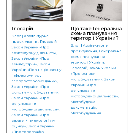
Глосарій
Що таке Генеральна
схема планування
Блог
|
Архітектурне
території України?
проєктування
,
Глосарій
,
Блог
|
Архітектурне
Закон України «Про
проєктування
,
Генеральна
архітектурну діяльність»
,
схема планування
Закон України «Про
території України
,
землеустрій»
,
Закон
Глосарій
,
Закон України
України «Про національну
«Про основи
інфраструктуру
містобудування»
,
Закон
геопросторових даних»
,
України «Про
Закон України «Про
регулювання
основи містобудування»
,
містобудівної діяльності»
,
Закон України «Про
Містобудівна
регулювання
документація
,
містобудівної діяльності»
,
Містобудування
Закон України «Про
стратегічну екологічну
оцінку»
,
Закон України
«Про топографо-