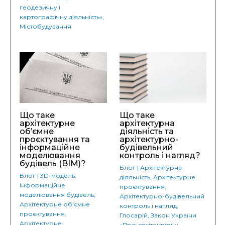
геодезичну і
картографічну діяльність»
,
Містобудування
Що таке
Що таке
архітектурне
архітектурна
об’ємне
діяльність та
проєктування та
архітектурно-
інформаційне
будівельний
моделювання
контроль і нагляд?
будівель (BIM)?
Блог
|
Архітектурна
Блог
|
3D-модель
,
діяльність
,
Архітектурне
Інформаційне
проєктування
,
моделювання будівель
,
Архітектурно-будівельний
Архітектурне об'ємне
контроль і нагляд
,
проєктування
,
Глосарій
,
Закон України
Архітектурне
«Про архітектурну