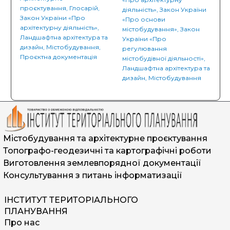
проєктування
,
Глосарій
,
діяльність»
,
Закон України
Закон України «Про
«Про основи
архітектурну діяльність»
,
містобудування»
,
Закон
Ландшафтна архітектура та
України «Про
дизайн
,
Містобудування
,
регулювання
Проєктна документація
містобудівної діяльності»
,
Ландшафтна архітектура та
дизайн
,
Містобудування
Містобудування та архітектурне проєктування
Топографо-геодезичні та картографічні роботи
Виготовлення землевпорядної документації
Консультування з питань інформатизації
ІНСТИТУТ ТЕРИТОРІАЛЬНОГО
ПЛАНУВАННЯ
Про нас